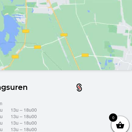
ngsuren
en
2u
13u – 18u00
2u
13u – 18u00
0
2u
13u – 18u00
2u
13u – 18u00