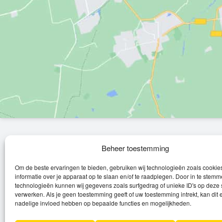
Over Leroy
Beheer toestemming
Om de beste ervaringen te bieden, gebruiken wij technologieën zoals cooki
Leroy verzorgt de verkoop, het onderhoud
informatie over je apparaat op te slaan en/of te raadplegen. Door in te stem
en eventuele herstellingen van
technologieën kunnen wij gegevens zoals surfgedrag of unieke ID's op deze 
verwerken. Als je geen toestemming geeft of uw toestemming intrekt, kan dit 
(elektrische) fietsen en elektro toestellen.
nadelige invloed hebben op bepaalde functies en mogelijkheden.
Privacyverklaring