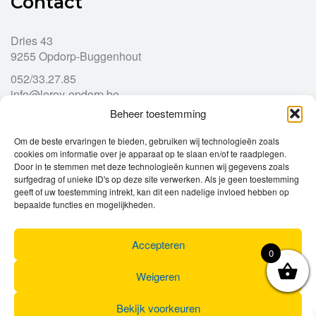
Contact
Dries 43
9255 Opdorp-Buggenhout
052/33.27.85
info@leroy-opdorp.be
Beheer toestemming
Openingsuren
Om de beste ervaringen te bieden, gebruiken wij technologieën zoals
cookies om informatie over je apparaat op te slaan en/of te raadplegen.
Door in te stemmen met deze technologieën kunnen wij gegevens zoals
Ma
gesloten
surfgedrag of unieke ID's op deze site verwerken. Als je geen toestemming
Di
geeft of uw toestemming intrekt, kan dit een nadelige invloed hebben op
9u – 12u
13u – 18u00
bepaalde functies en mogelijkheden.
Wo
9u – 12u
13u – 18u00
Do
9u – 12u
13u – 18u00
Vr
9u – 12u
13u – 18u00
Accepteren
0
Za
9u
17u
Zo
gesloten
Weigeren
Bekijk voorkeuren