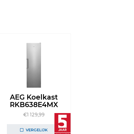
AEG Koelkast
RKB638E4MX
€
1 129,99
VERGELIJK