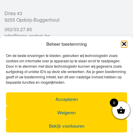
Dries 43
9255 Opdorp-Buggenhout
052/33.27.85
info@leroy-opdorp.be
Beheer toestemming
Openingsuren
Om de beste ervaringen te bieden, gebruiken wij technologieën zoals
cookies om informatie over je apparaat op te slaan en/of te raadplegen.
Door in te stemmen met deze technologieën kunnen wij gegevens zoals
Ma
gesloten
surfgedrag of unieke ID's op deze site verwerken. Als je geen toestemming
Di
geeft of uw toestemming intrekt, kan dit een nadelige invloed hebben op
9u – 12u
13u – 18u00
bepaalde functies en mogelijkheden.
Wo
9u – 12u
13u – 18u00
Do
9u – 12u
13u – 18u00
Vr
9u – 12u
13u – 18u00
Accepteren
0
Za
9u
17u
Zo
gesloten
Weigeren
Bekijk voorkeuren