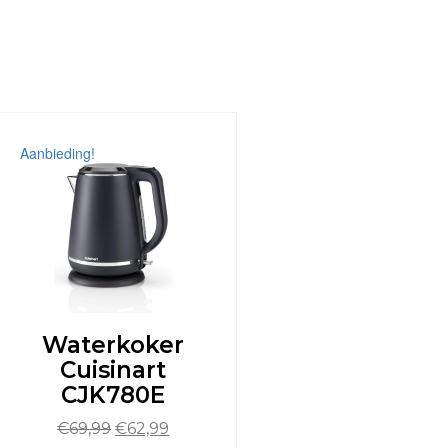
Aanbieding!
Waterkoker
Cuisinart
CJK780E
Oorspronkelijke
Huidige
€
69,99
€
62,99