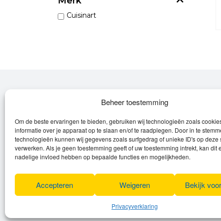
Merk
Cuisinart
Over Leroy
Beheer toestemming
Om de beste ervaringen te bieden, gebruiken wij technologieën zoals cooki
Leroy verzorgt de verkoop, het onderhoud
informatie over je apparaat op te slaan en/of te raadplegen. Door in te stem
en eventuele herstellingen van
technologieën kunnen wij gegevens zoals surfgedrag of unieke ID's op deze 
verwerken. Als je geen toestemming geeft of uw toestemming intrekt, kan dit 
(elektrische) fietsen en elektro toestellen.
nadelige invloed hebben op bepaalde functies en mogelijkheden.
Privacyverklaring
Algemene voorwaarden
Accepteren
Weigeren
Bekijk voo
Cookies
Privacyverklaring