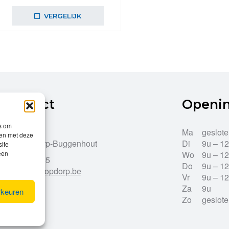
prijs
prijs
was:
is:
VERGELIJK
€69,99.
€62,99.
Contact
Openi
es om
Dries 43
Ma
geslot
men met deze
9255 Opdorp-Buggenhout
Di
9u – 1
site
een
Wo
9u – 1
052/33.27.85
Do
9u – 1
info@leroy-opdorp.be
Vr
9u – 1
Za
9u
rkeuren
Zo
geslot