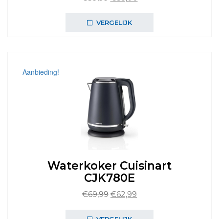
prijs
prijs
was:
is:
VERGELIJK
€39,99.
€35,00.
Aanbieding!
Waterkoker Cuisinart
CJK780E
Oorspronkelijke
Huidige
€
69,99
€
62,99
prijs
prijs
was:
is: