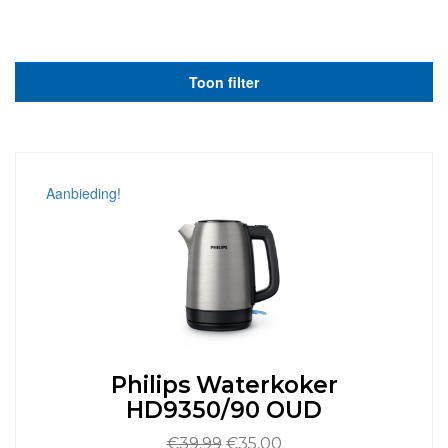
Toon filter
Aanbieding!
Philips Waterkoker
HD9350/90 OUD
Oorspronkelijke
Huidige
€
39,99
€
35,00