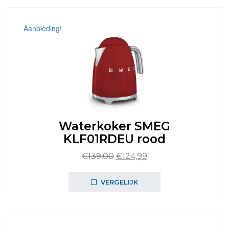
Aanbieding!
Waterkoker SMEG
KLF01RDEU rood
Oorspronkelijke
Huidige
€
139,00
€
124,99
prijs
prijs
was:
is:
VERGELIJK
€139,00.
€124,99.