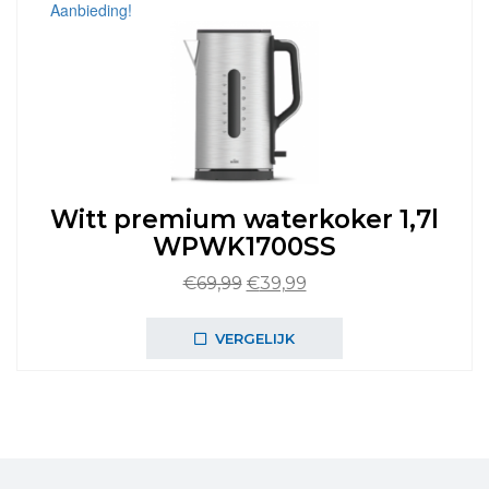
Aanbieding!
Witt premium waterkoker 1,7l
WPWK1700SS
Oorspronkelijke
Huidige
€
69,99
€
39,99
prijs
prijs
was:
is:
VERGELIJK
€69,99.
€39,99.