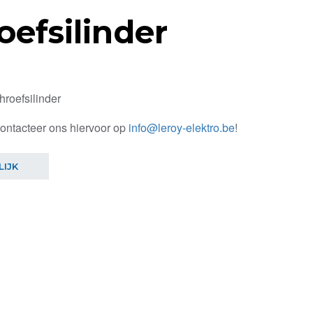
oefsilinder
roefsilinder
contacteer ons hiervoor op
info@leroy-elektro.be
!
LIJK