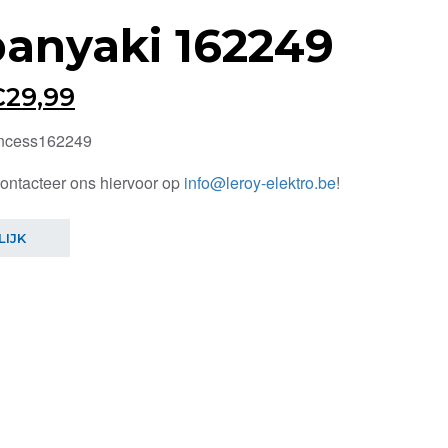
anyaki 162249
orspronkelijke
Huidige
€
29,99
rijs
prijs
incess162249
as:
is:
contacteer ons hiervoor op
info@leroy-elektro.be
!
39,99.
€29,99.
LIJK