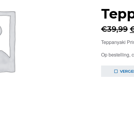
Tepp
O
€
39,99
p
Teppanyaki Pr
w
Op bestelling, 
€
VERGE