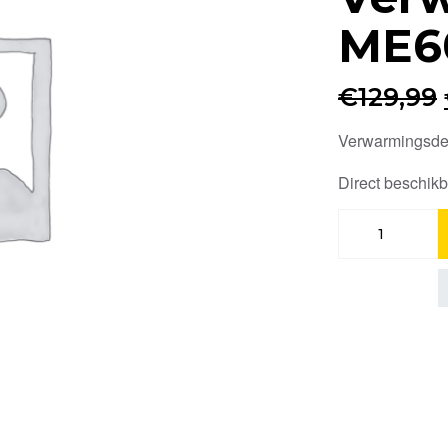
ME6
€
129,99
Verwarmingsd
Direct beschik
Verwarmingsde
ME60233
aantal