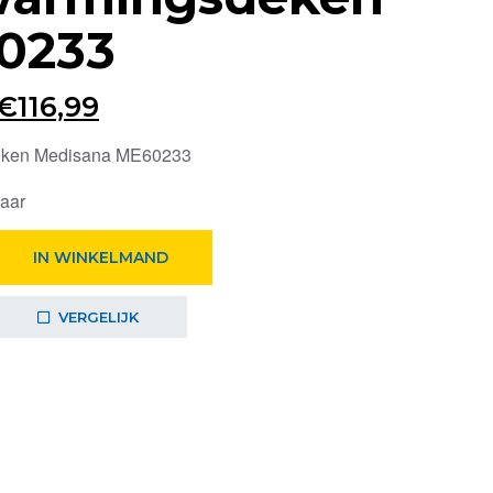
0233
Oorspronkelijke
Huidige
€
116,99
prijs
prijs
eken Medisana ME60233
was:
is:
baar
€129,99.
€116,99.
ken
IN WINKELMAND
VERGELIJK