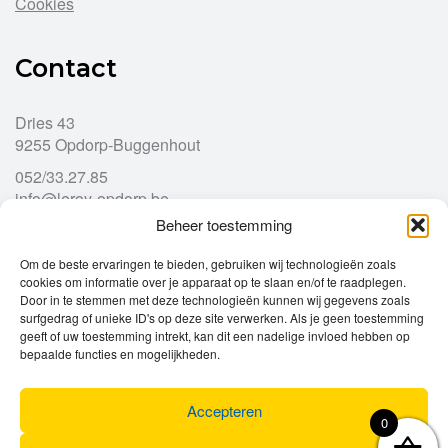
Cookies
Contact
Dries 43
9255 Opdorp-Buggenhout
052/33.27.85
info@leroy-opdorp.be
Beheer toestemming
Openingsuren
Om de beste ervaringen te bieden, gebruiken wij technologieën zoals
cookies om informatie over je apparaat op te slaan en/of te raadplegen.
Door in te stemmen met deze technologieën kunnen wij gegevens zoals
Ma
gesloten
surfgedrag of unieke ID's op deze site verwerken. Als je geen toestemming
geeft of uw toestemming intrekt, kan dit een nadelige invloed hebben op
Di
9u – 12u
13u – 18u00
bepaalde functies en mogelijkheden.
Wo
9u – 12u
13u – 18u00
Do
9u – 12u
13u – 18u00
Vr
9u – 12u
13u – 18u00
Accepteren
0
Za
9u
17u