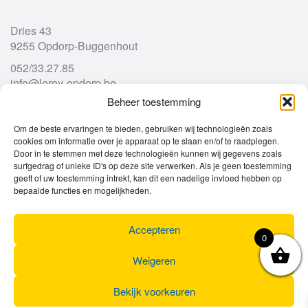
Dries 43
9255 Opdorp-Buggenhout
052/33.27.85
info@leroy-opdorp.be
Beheer toestemming
Openingsuren
Om de beste ervaringen te bieden, gebruiken wij technologieën zoals
cookies om informatie over je apparaat op te slaan en/of te raadplegen.
Door in te stemmen met deze technologieën kunnen wij gegevens zoals
Ma
gesloten
surfgedrag of unieke ID's op deze site verwerken. Als je geen toestemming
Di
geeft of uw toestemming intrekt, kan dit een nadelige invloed hebben op
9u – 12u
13u – 18u00
bepaalde functies en mogelijkheden.
Wo
9u – 12u
13u – 18u00
Do
9u – 12u
13u – 18u00
Vr
9u – 12u
13u – 18u00
Accepteren
0
Za
9u
17u
Zo
gesloten
Weigeren
Bekijk voorkeuren