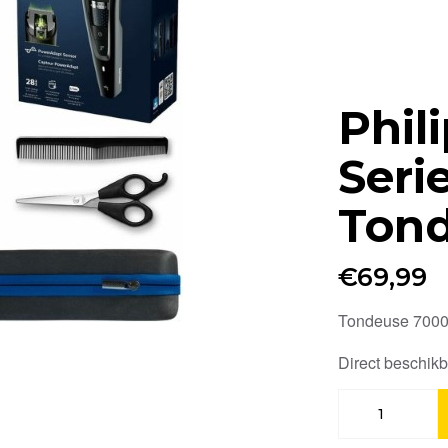
Phil
Seri
Ton
€
69,99
Tondeuse 7000
Direct beschik
Philips
HC7650/15
Series