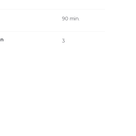
90 min.
en
3