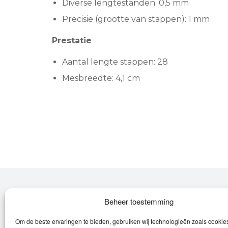
Diverse lengtestanden: 0,5 mm
Precisie (grootte van stappen): 1 mm
Prestatie
Aantal lengte stappen: 28
Mesbreedte: 4,1 cm
Over Leroy
Beheer toestemming
Om de beste ervaringen te bieden, gebruiken wij technologieën zoals cooki
Leroy verzorgt de verkoop, het onderhoud