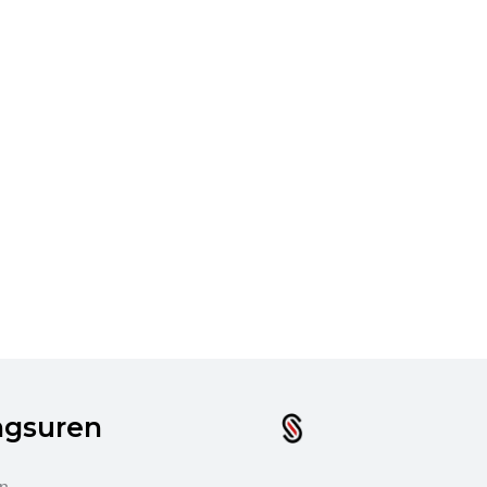
ngsuren
en