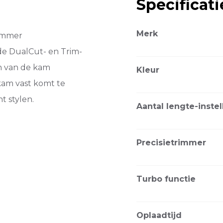
Specificati
Merk
rimmer
 de DualCut- en Trim-
n van de kam
Kleur
kam vast komt te
t stylen.
Aantal lengte-inste
Precisietrimmer
Turbo functie
Oplaadtijd