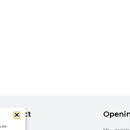
Contact
Openi
es om
Dries 43
Ma
geslot