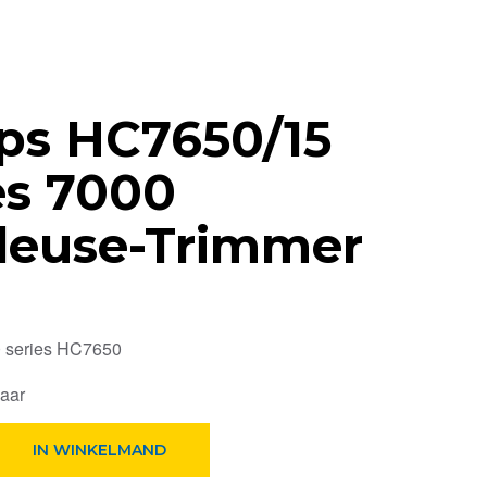
ips HC7650/15
es 7000
deuse-Trimmer
 series HC7650
baar
IN WINKELMAND