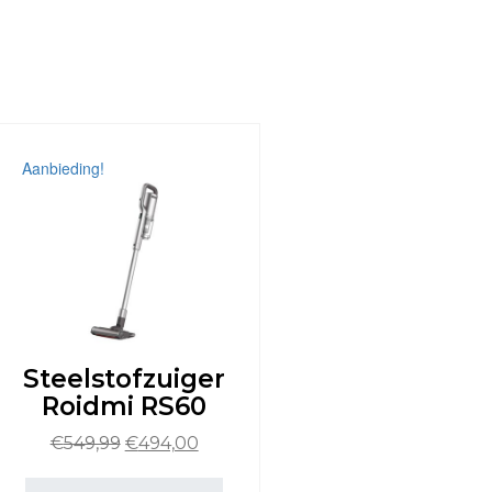
Aanbieding!
Steelstofzuiger
Roidmi RS60
Oorspronkelijke
Huidige
€
549,99
€
494,00
prijs
prijs
was:
is: