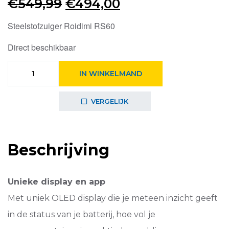
Oorspronkelijke
Huidige
€
549,99
€
494,00
prijs
prijs
Steelstofzuiger Roidimi RS60
was:
is:
Direct beschikbaar
€549,99.
€494,00.
Steelstofzuiger
IN WINKELMAND
Roidmi
RS60
aantal
VERGELIJK
Beschrijving
Unieke display en app
Met uniek OLED display die je meteen inzicht geeft
in de status van je batterij, hoe vol je