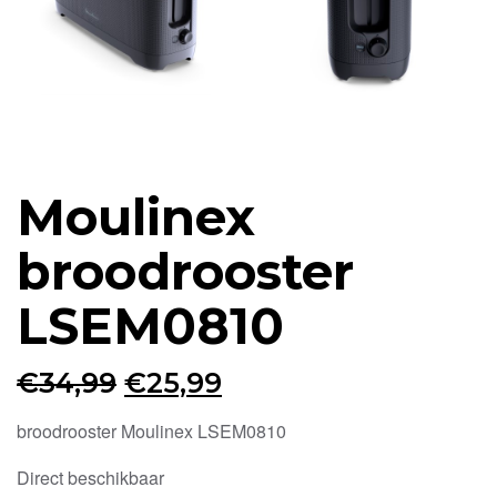
Moulinex
broodrooster
LSEM0810
Oorspronkelijke
Huidige
€
34,99
€
25,99
prijs
prijs
broodrooster Moulinex LSEM0810
was:
is:
Direct beschikbaar