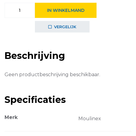
€34,99.
€25,99.
Moulinex
IN WINKELMAND
broodrooster
LSEM0810
aantal
VERGELIJK
Beschrijving
Geen productbeschrijving beschikbaar.
Specificaties
Merk
Moulinex