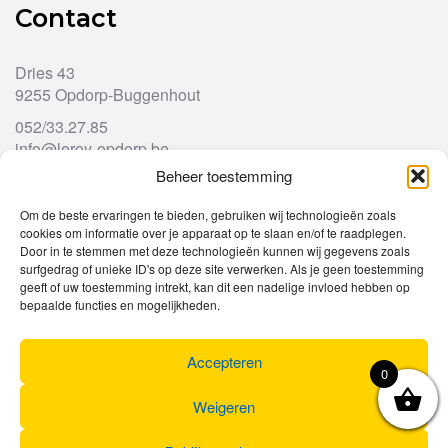
Contact
Dries 43
9255 Opdorp-Buggenhout
052/33.27.85
info@leroy-opdorp.be
Beheer toestemming
Openingsuren
Om de beste ervaringen te bieden, gebruiken wij technologieën zoals
cookies om informatie over je apparaat op te slaan en/of te raadplegen.
Door in te stemmen met deze technologieën kunnen wij gegevens zoals
Ma
gesloten
surfgedrag of unieke ID's op deze site verwerken. Als je geen toestemming
Di
geeft of uw toestemming intrekt, kan dit een nadelige invloed hebben op
9u – 12u
13u – 18u00
bepaalde functies en mogelijkheden.
Wo
9u – 12u
13u – 18u00
Do
9u – 12u
13u – 18u00
Vr
9u – 12u
13u – 18u00
Accepteren
0
Za
9u
17u
Zo
gesloten
Weigeren