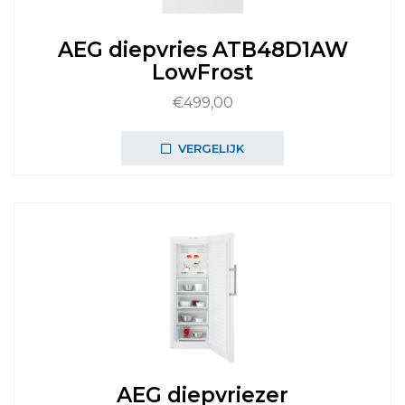
AEG diepvries ATB48D1AW
LowFrost
€
499,00
VERGELIJK
AEG diepvriezer