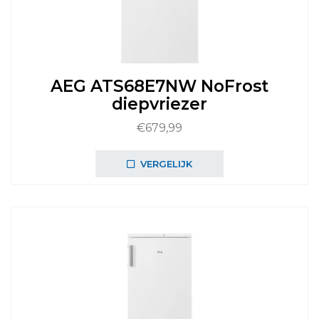
AEG ATS68E7NW NoFrost
diepvriezer
€
679,99
VERGELIJK