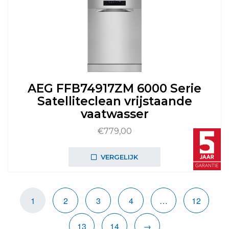
AEG FFB74917ZM 6000 Serie
Satelliteclean vrijstaande
vaatwasser
€
779,00
VERGELIJK
1
2
3
4
…
12
13
14
→