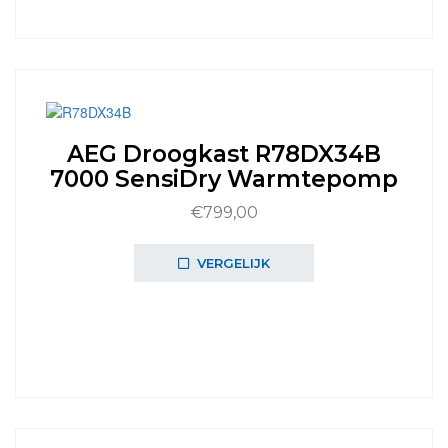
AEG Droogkast R78DX34B
7000 SensiDry Warmtepomp
€
799,00
VERGELIJK