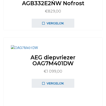
AGB332E2NW Nofrost
€
829,00
VERGELIJK
AEG diepvriezer
OAG7M401DW
€
1 099,00
VERGELIJK