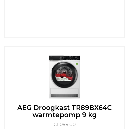
AEG Droogkast TR89BX64C
warmtepomp 9 kg
€
1 099,00