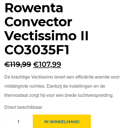
Rowenta
Convector
Vectissimo II
CO3035F1
Oorspronkelijke
Huidige
€
119,99
€
107,99
prijs
prijs
De krachtige Vectissimo levert een efficiënte warmte voor
was:
is:
middelgrote ruimtes. Dankzij de instellingen en de
€119,99.
€107,99.
thermostaat zorgt hij voor een brede luchtverspreiding.
Direct beschikbaar
Rowenta
IN WINKELMAND
Convector