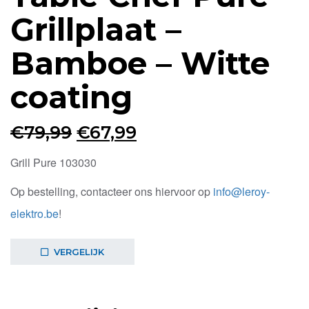
Grillplaat –
Bamboe – Witte
coating
Oorspronkelijke
Huidige
€
79,99
€
67,99
prijs
prijs
Grill Pure 103030
was:
is:
Op bestelling, contacteer ons hiervoor op
info@leroy-
€79,99.
€67,99.
elektro.be
!
VERGELIJK