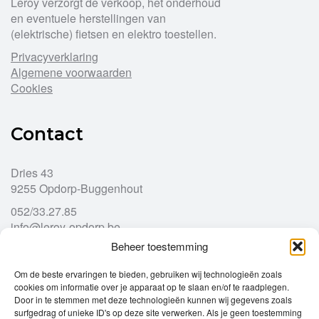
Leroy verzorgt de verkoop, het onderhoud
en eventuele herstellingen van
(elektrische) fietsen en elektro toestellen.
Privacyverklaring
Algemene voorwaarden
Cookies
Contact
Dries 43
9255 Opdorp-Buggenhout
052/33.27.85
info@leroy-opdorp.be
Beheer toestemming
Openingsuren
Om de beste ervaringen te bieden, gebruiken wij technologieën zoals
cookies om informatie over je apparaat op te slaan en/of te raadplegen.
Door in te stemmen met deze technologieën kunnen wij gegevens zoals
Ma
gesloten
surfgedrag of unieke ID's op deze site verwerken. Als je geen toestemming