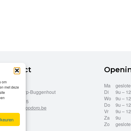
Contact
Openi
es om
Dries 43
Ma
geslot
men met deze
9255 Opdorp-Buggenhout
Di
9u – 1
site
Wo
9u – 1
een
052/33.27.85
Do
9u – 1
info@leroy-opdorp.be
Vr
9u – 1
Za
9u
rkeuren
Zo
geslot