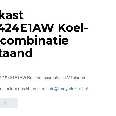
kast
424E1AW Koel-
scombinatie
staand
RDS424E1AW Koel-vriescombinatie Vrijstaand
contacteer ons hiervoor op
info@leroy-elektro.be
!
LIJK