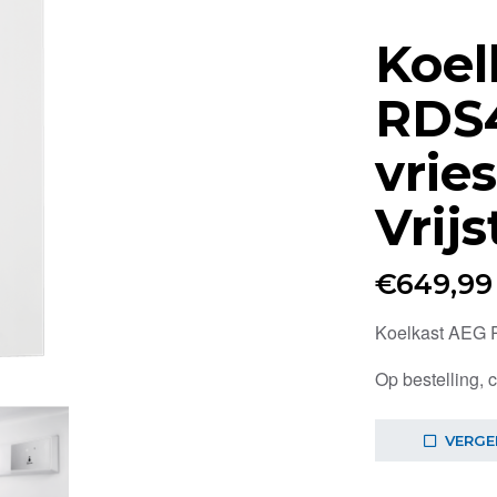
Koel
RDS
vrie
Vrij
€
649,99
Koelkast AEG 
Op bestelling, 
VERGE