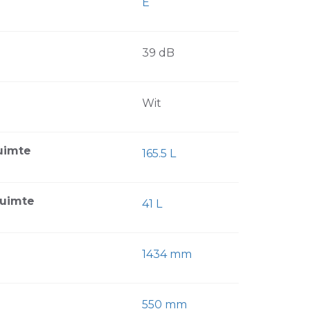
E
39 dB
Wit
uimte
165.5 L
ruimte
41 L
1434 mm
550 mm