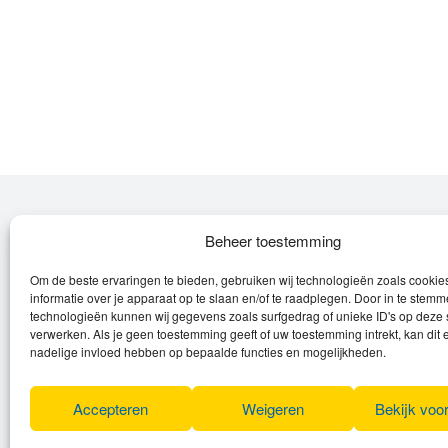
Over Leroy
Beheer toestemming
Om de beste ervaringen te bieden, gebruiken wij technologieën zoals cooki
Leroy verzorgt de verkoop, het onderhoud
informatie over je apparaat op te slaan en/of te raadplegen. Door in te stem
en eventuele herstellingen van
technologieën kunnen wij gegevens zoals surfgedrag of unieke ID's op deze 
(elektrische) fietsen en elektro toestellen.
verwerken. Als je geen toestemming geeft of uw toestemming intrekt, kan dit 
nadelige invloed hebben op bepaalde functies en mogelijkheden.
Privacyverklaring
Algemene voorwaarden
Accepteren
Weigeren
Bekijk voo
Cookies