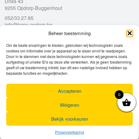
Dries 43
9255 Opdorp-Buggenhout
052/33.27.85
info@leroy-opdorp.be
Beheer toestemming
Openingsuren
Om de beste ervaringen te bieden, gebruiken wij technologieën zoals
cookies om informatie over je apparaat op te slaan en/of te raadplegen.
Door in te stemmen met deze technologieën kunnen wij gegevens zoals
Ma
gesloten
surfgedrag of unieke ID's op deze site verwerken. Als je geen toestemming
Di
geeft of uw toestemming intrekt, kan dit een nadelige invloed hebben op
9u – 12u
13u – 18u00
bepaalde functies en mogelijkheden.
Wo
9u – 12u
13u – 18u00
Do
9u – 12u
13u – 18u00
Vr
9u – 12u
13u – 18u00
Accepteren
0
Za
9u
17u
Zo
gesloten
Weigeren
Bekijk voorkeuren
Privacyverklaring