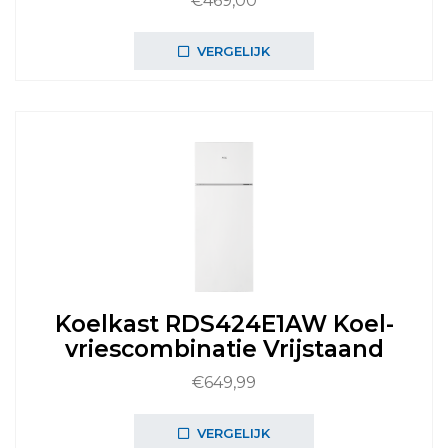
€
469,00
VERGELIJK
Koelkast RDS424E1AW Koel-
vriescombinatie Vrijstaand
€
649,99
VERGELIJK