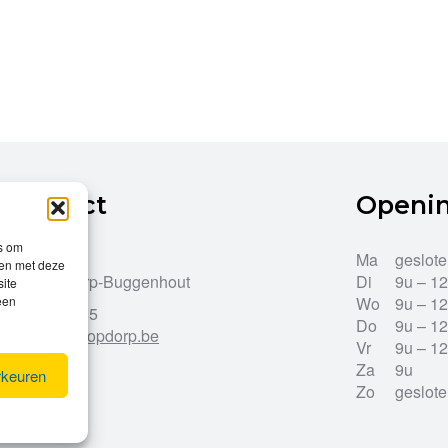
Contact
Openi
es om
Dries 43
Ma
geslot
men met deze
9255 Opdorp-Buggenhout
Di
9u – 1
site
een
Wo
9u – 1
052/33.27.85
Do
9u – 1
info@leroy-opdorp.be
Vr
9u – 1
Za
9u
rkeuren
Zo
geslot