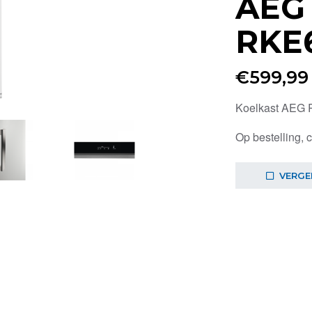
AEG 
RKE
€
599,99
Koelkast AEG
Op bestelling, 
VERGE