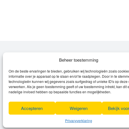
Over Leroy
Beheer toestemming
Om de beste ervaringen te bieden, gebruiken wij technologieën zoals cooki
Leroy verzorgt de verkoop, het onderhoud
informatie over je apparaat op te slaan en/of te raadplegen. Door in te stem
en eventuele herstellingen van
technologieën kunnen wij gegevens zoals surfgedrag of unieke ID's op deze 
verwerken. Als je geen toestemming geeft of uw toestemming intrekt, kan dit 
(elektrische) fietsen en elektro toestellen.
nadelige invloed hebben op bepaalde functies en mogelijkheden.
Privacyverklaring
Algemene voorwaarden
Accepteren
Weigeren
Bekijk voo
Cookies
Privacyverklaring