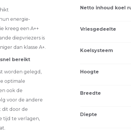
Netto inhoud koel r
hikt
 hun energie-
tie kreeg een A++
Vriesgedeelte
aande diepvriezers is
niger dan klasse A+.
Koelsysteem
snel bereikt
st worden gelegd,
Hoogte
de optimale
en ook de
Breedte
lg voor de andere
 dit door de
Diepte
tijd te verlagen,
at.