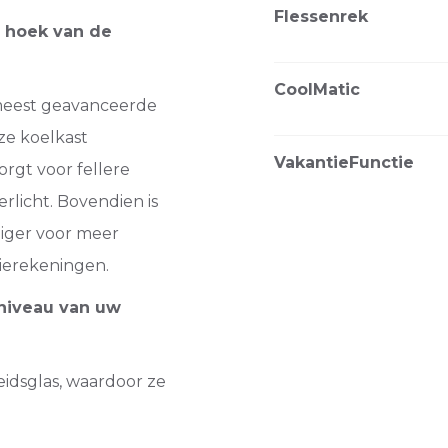
Flessenrek
e hoek van de
CoolMatic
meest geavanceerde
ze koelkast
VakantieFunctie
orgt voor fellere
erlicht. Bovendien is
niger voor meer
ierekeningen.
 niveau van uw
heidsglas, waardoor ze