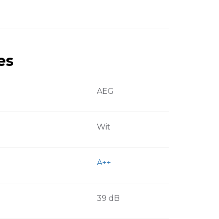
es
AEG
Wit
A++
39 dB