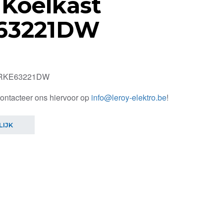
Koelkast
63221DW
 RKE63221DW
contacteer ons hiervoor op
info@leroy-elektro.be
!
LIJK