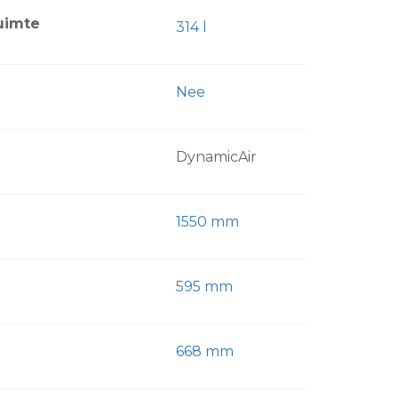
uimte
314 l
Nee
DynamicAir
1550 mm
595 mm
668 mm