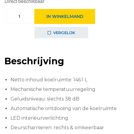
Direct beschikbaar
AEG
IN WINKELMAND
RTB415E2AW
aantal
VERGELIJK
Beschrijving
Netto inhoud koelruimte: 146.1 L
Mechanische temperatuurregeling
Geluidsniveau: slechts 38 dB
Automatische ontdooiing van de koelruimte
LED interieurverlichting
Deurscharnieren: rechts & omkeerbaar