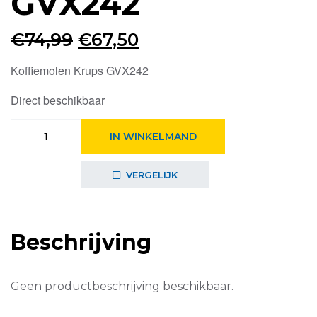
GVX242
Oorspronkelijke
Huidige
€
74,99
€
67,50
prijs
prijs
Koffiemolen Krups GVX242
was:
is:
Direct beschikbaar
€74,99.
€67,50.
Krups
IN WINKELMAND
Koffiemolen
GVX242
aantal
VERGELIJK
Beschrijving
Geen productbeschrijving beschikbaar.