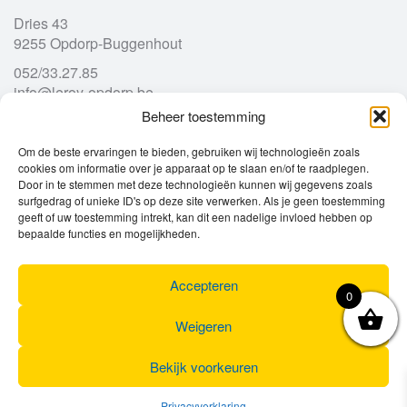
Dries 43
9255 Opdorp-Buggenhout
052/33.27.85
info@leroy-opdorp.be
Beheer toestemming
Openingsuren
Om de beste ervaringen te bieden, gebruiken wij technologieën zoals
cookies om informatie over je apparaat op te slaan en/of te raadplegen.
Door in te stemmen met deze technologieën kunnen wij gegevens zoals
Ma
gesloten
surfgedrag of unieke ID's op deze site verwerken. Als je geen toestemming
geeft of uw toestemming intrekt, kan dit een nadelige invloed hebben op
Di
9u – 12u
13u – 18u00
bepaalde functies en mogelijkheden.
Wo
9u – 12u
13u – 18u00
Do
9u – 12u
13u – 18u00
Vr
9u – 12u
13u – 18u00
Accepteren
0
Za
9u
17u
Zo
gesloten
Weigeren
Bekijk voorkeuren
Privacyverklaring