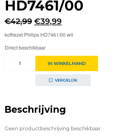
HD7461/00
Oorspronkelijke
Huidige
€
42,99
€
39,99
prijs
prijs
koffiezet Philips HD7461/00 wit
was:
is:
Direct beschikbaar
€42,99.
€39,99.
Philips
IN WINKELMAND
Koffiezetapparaat
Daily
Collection
VERGELIJK
HD7461/00
aantal
Beschrijving
Geen productbeschrijving beschikbaar.