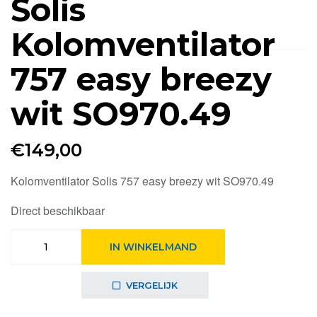
Solis
Kolomventilator
757 easy breezy
wit SO970.49
€
149,00
Kolomventilator Solis 757 easy breezy wit SO970.49
Direct beschikbaar
Solis
IN WINKELMAND
Kolomventilator
757
easy
VERGELIJK
breezy
wit