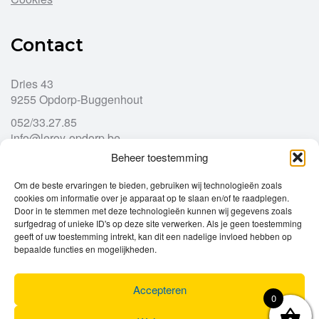
Contact
Dries 43
9255 Opdorp-Buggenhout
052/33.27.85
info@leroy-opdorp.be
Beheer toestemming
Openingsuren
Om de beste ervaringen te bieden, gebruiken wij technologieën zoals
cookies om informatie over je apparaat op te slaan en/of te raadplegen.
Door in te stemmen met deze technologieën kunnen wij gegevens zoals
Ma
gesloten
surfgedrag of unieke ID's op deze site verwerken. Als je geen toestemming
Di
geeft of uw toestemming intrekt, kan dit een nadelige invloed hebben op
9u – 12u
13u – 18u00
bepaalde functies en mogelijkheden.
Wo
9u – 12u
13u – 18u00
Do
9u – 12u
13u – 18u00
Vr
9u – 12u
13u – 18u00
Accepteren
0
Za
9u
17u
Zo
gesloten