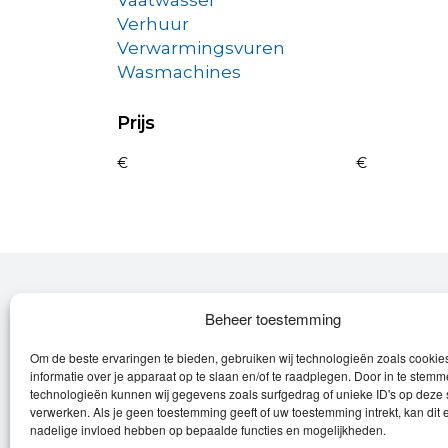
Vaatwasser
Verhuur
Verwarmingsvuren
Wasmachines
Prijs
€
€
Over Leroy
Beheer toestemming
Om de beste ervaringen te bieden, gebruiken wij technologieën zoals cooki
Leroy verzorgt de verkoop, het onderhoud
informatie over je apparaat op te slaan en/of te raadplegen. Door in te stem
en eventuele herstellingen van
technologieën kunnen wij gegevens zoals surfgedrag of unieke ID's op deze 
verwerken. Als je geen toestemming geeft of uw toestemming intrekt, kan dit 
(elektrische) fietsen en elektro toestellen.
nadelige invloed hebben op bepaalde functies en mogelijkheden.
Privacyverklaring