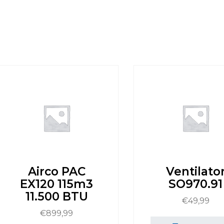
Airco PAC
Ventilato
EX120 115m3
SO970.91
11.500 BTU
€
49,99
€
899,99