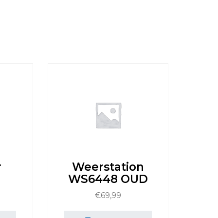
r
Weerstation
WS6448 OUD
€
69,99