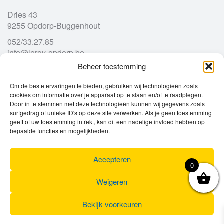
Dries 43
9255 Opdorp-Buggenhout
052/33.27.85
info@leroy-opdorp.be
Beheer toestemming
Openingsuren
Om de beste ervaringen te bieden, gebruiken wij technologieën zoals
cookies om informatie over je apparaat op te slaan en/of te raadplegen.
Door in te stemmen met deze technologieën kunnen wij gegevens zoals
Ma
gesloten
surfgedrag of unieke ID's op deze site verwerken. Als je geen toestemming
Di
geeft of uw toestemming intrekt, kan dit een nadelige invloed hebben op
9u – 12u
13u – 18u00
bepaalde functies en mogelijkheden.
Wo
9u – 12u
13u – 18u00
Do
9u – 12u
13u – 18u00
Vr
9u – 12u
13u – 18u00
Accepteren
0
Za
9u
17u
Zo
gesloten
Weigeren
Bekijk voorkeuren