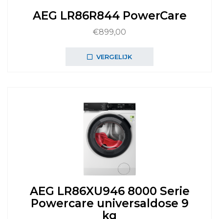
AEG LR86R844 PowerCare
€
899,00
VERGELIJK
AEG LR86XU946 8000 Serie
Powercare universaldose 9
kg