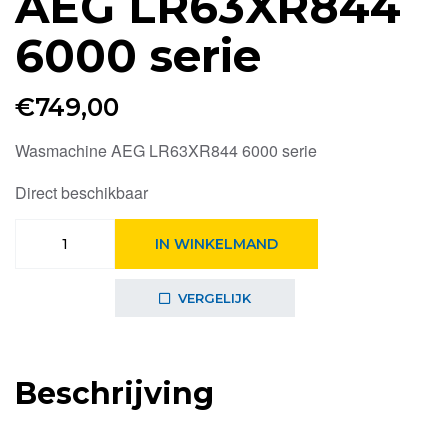
AEG LR63XR844
6000 serie
€
749,00
Wasmachine AEG LR63XR844 6000 serie
Direct beschikbaar
AEG
IN WINKELMAND
LR63XR844
6000
serie
VERGELIJK
aantal
Beschrijving