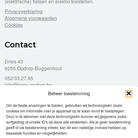
(elektrische) fietsen en elektro toestellen.
Privacyverklaring
Algemene voorwaarden
Cookies
Contact
Dries 43
9255 Opdorp-Buggenhout
052/33.27.85
info@leroy-opdorp.be
Beheer toestemming
Openingsuren
Om de beste ervaringen te bieden, gebruiken wij technologieën zoals
cookies om informatie over je apparaat op te slaan en/of te raadplegen.
Door in te stemmen met deze technologieën kunnen wij gegevens zoals
Ma
gesloten
surfgedrag of unieke ID's op deze site verwerken. Als je geen toestemming
Di
geeft of uw toestemming intrekt, kan dit een nadelige invloed hebben op
9u – 12u
13u – 18u00
bepaalde functies en mogelijkheden.
Wo
9u – 12u
13u – 18u00