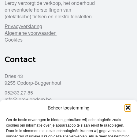
Leroy verzorgt de verkoop, het onderhoud
en eventuele herstellingen van
(elektrische) fietsen en elektro toestellen.
Privacyverklaring
Algemene voorwaarden
Cookies
Contact
Dries 43
9255 Opdorp-Buggenhout
052/33.27.85
info@leroy-opdorp.be
Beheer toestemming
Openingsuren
Om de beste ervaringen te bieden, gebruiken wij technologieën zoals
cookies om informatie over je apparaat op te slaan en/of te raadplegen.
Door in te stemmen met deze technologieën kunnen wij gegevens zoals
Ma
gesloten
surfgedrag of unieke ID's op deze site verwerken. Als je geen toestemming