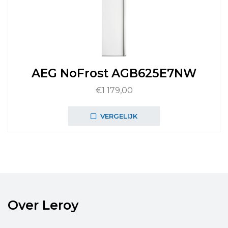
AEG NoFrost AGB625E7NW
€
1 179,00
VERGELIJK
Over Leroy