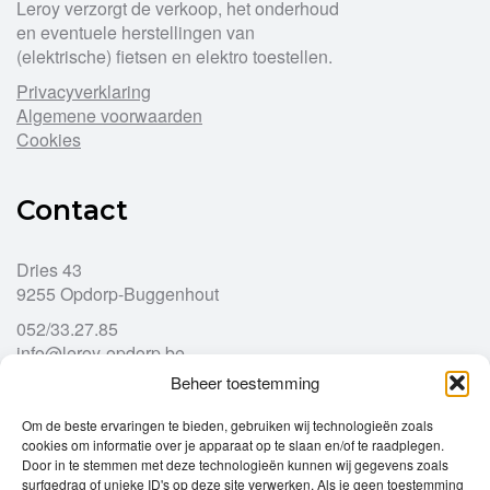
Leroy verzorgt de verkoop, het onderhoud
en eventuele herstellingen van
(elektrische) fietsen en elektro toestellen.
Privacyverklaring
Algemene voorwaarden
Cookies
Contact
Dries 43
9255 Opdorp-Buggenhout
052/33.27.85
info@leroy-opdorp.be
Beheer toestemming
Openingsuren
Om de beste ervaringen te bieden, gebruiken wij technologieën zoals
cookies om informatie over je apparaat op te slaan en/of te raadplegen.
Door in te stemmen met deze technologieën kunnen wij gegevens zoals
Ma
gesloten
surfgedrag of unieke ID's op deze site verwerken. Als je geen toestemming