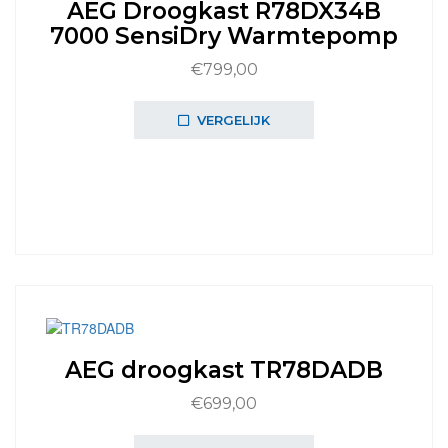
AEG Droogkast R78DX34B
7000 SensiDry Warmtepomp
€
799,00
VERGELIJK
AEG droogkast TR78DADB
€
699,00