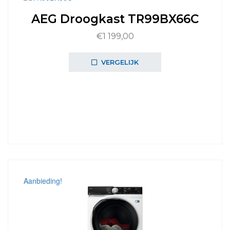
AEG Droogkast TR99BX66C
€
1 199,00
VERGELIJK
Aanbieding!