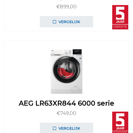
€
899,00
VERGELIJK
AEG LR63XR844 6000 serie
€
749,00
VERGELIJK