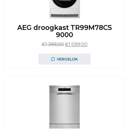
AEG droogkast TR99M78CS
9000
Oorspronkelijke
Huidige
€
1 399,00
€
1 099,00
prijs
prijs
was:
is:
VERGELIJK
€1
€1
399,00.
099,00.