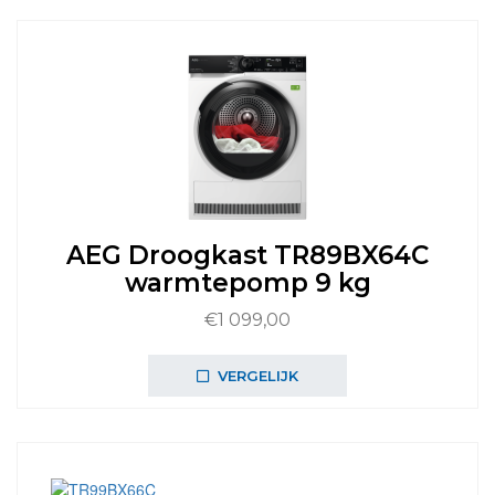
AEG Droogkast TR89BX64C
warmtepomp 9 kg
€
1 099,00
VERGELIJK