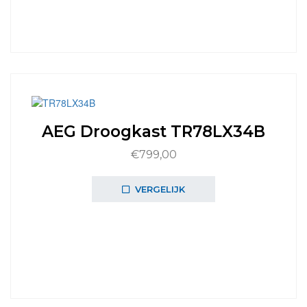
AEG Droogkast TR78LX34B
€
799,00
VERGELIJK