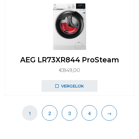
AEG LR73XR844 ProSteam
€
849,00
VERGELIJK
1
2
3
4
→