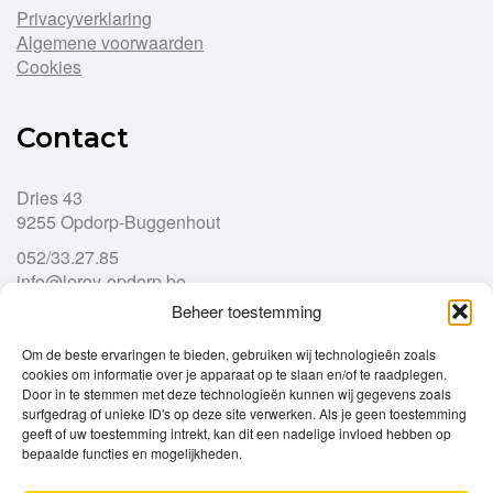
Privacyverklaring
Algemene voorwaarden
Cookies
Contact
Dries 43
9255 Opdorp-Buggenhout
052/33.27.85
info@leroy-opdorp.be
Beheer toestemming
Openingsuren
Om de beste ervaringen te bieden, gebruiken wij technologieën zoals
cookies om informatie over je apparaat op te slaan en/of te raadplegen.
Door in te stemmen met deze technologieën kunnen wij gegevens zoals
Ma
gesloten
surfgedrag of unieke ID's op deze site verwerken. Als je geen toestemming
Di
geeft of uw toestemming intrekt, kan dit een nadelige invloed hebben op
9u – 12u
13u – 18u00
bepaalde functies en mogelijkheden.
Wo
9u – 12u
13u – 18u00
Do
9u – 12u
13u – 18u00