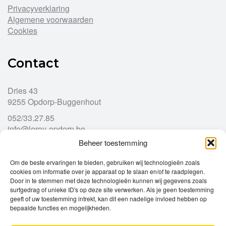
Privacyverklaring
Algemene voorwaarden
Cookies
Contact
Dries 43
9255 Opdorp-Buggenhout
052/33.27.85
info@leroy-opdorp.be
Beheer toestemming
Openingsuren
Om de beste ervaringen te bieden, gebruiken wij technologieën zoals
cookies om informatie over je apparaat op te slaan en/of te raadplegen.
Door in te stemmen met deze technologieën kunnen wij gegevens zoals
Ma
gesloten
surfgedrag of unieke ID's op deze site verwerken. Als je geen toestemming
Di
geeft of uw toestemming intrekt, kan dit een nadelige invloed hebben op
9u – 12u
13u – 18u00
bepaalde functies en mogelijkheden.
Wo
9u – 12u
13u – 18u00
Do
9u – 12u
13u – 18u00