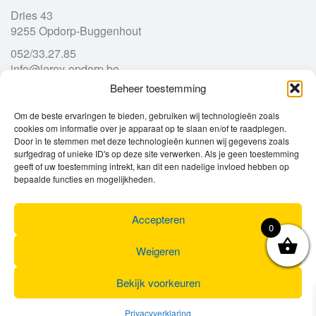
Dries 43
9255 Opdorp-Buggenhout
052/33.27.85
info@leroy-opdorp.be
Beheer toestemming
Openingsuren
Om de beste ervaringen te bieden, gebruiken wij technologieën zoals
cookies om informatie over je apparaat op te slaan en/of te raadplegen.
Door in te stemmen met deze technologieën kunnen wij gegevens zoals
Ma
gesloten
surfgedrag of unieke ID's op deze site verwerken. Als je geen toestemming
Di
geeft of uw toestemming intrekt, kan dit een nadelige invloed hebben op
9u – 12u
13u – 18u00
bepaalde functies en mogelijkheden.
Wo
9u – 12u
13u – 18u00
Do
9u – 12u
13u – 18u00
Vr
9u – 12u
13u – 18u00
Accepteren
0
Za
9u
17u
Zo
gesloten
Weigeren
Bekijk voorkeuren
Privacyverklaring