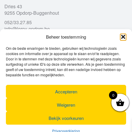
Dries 43
9255 Opdorp-Buggenhout
052/33.27.85
info@leroy-opdorp.be
Beheer toestemming
Openingsuren
Om de beste ervaringen te bieden, gebruiken wij technologieën zoals
cookies om informatie over je apparaat op te slaan en/of te raadplegen.
Door in te stemmen met deze technologieën kunnen wij gegevens zoals
Ma
gesloten
surfgedrag of unieke ID's op deze site verwerken. Als je geen toestemming
Di
geeft of uw toestemming intrekt, kan dit een nadelige invloed hebben op
9u – 12u
13u – 18u00
bepaalde functies en mogelijkheden.
Wo
9u – 12u
13u – 18u00
Do
9u – 12u
13u – 18u00
Vr
9u – 12u
13u – 18u00
Accepteren
0
Za
9u
17u
Zo
gesloten
Weigeren
Bekijk voorkeuren
Privacyverklaring