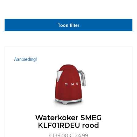
Toon filter
Aanbieding!
Waterkoker SMEG
KLF01RDEU rood
Oorspronkelijke
Huidige
€
139,00
€
124,99