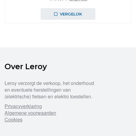
prijs
prijs
was:
is:
VERGELIJK
€139,00.
€124,99.
Over Leroy
Leroy verzorgt de verkoop, het onderhoud
en eventuele herstellingen van
(elektrische) fietsen en elektro toestellen.
Privacyverklaring
Algemene voorwaarden
Cookies