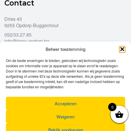
Contact
Dries 43
9255 Opdorp-Buggenhout
052/33.27.85
info@leroy-opdorp.be
Beheer toestemming
Openingsuren
Om de beste ervaringen te bieden, gebruiken wij technologieën zoals
cookies om informatie over je apparaat op te slaan en/of te raadplegen.
Door in te stemmen met deze technologieën kunnen wij gegevens zoals
Ma
gesloten
surfgedrag of unieke ID's op deze site verwerken. Als je geen toestemming
Di
geeft of uw toestemming intrekt, kan dit een nadelige invloed hebben op
9u – 12u
13u – 18u00
bepaalde functies en mogelijkheden.
Wo
9u – 12u
13u – 18u00
Do
9u – 12u
13u – 18u00
Vr
9u – 12u
13u – 18u00
Accepteren
0
Za
9u
17u
Zo
gesloten
Weigeren
Bekijk voorkeuren