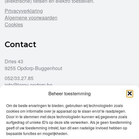
(elektrische) fietsen en elektro toestellen.
Privacyverklaring
Algemene voorwaarden
Cookies
Contact
Dries 43
9255 Opdorp-Buggenhout
052/33.27.85
info@leroy-opdorp.be
Beheer toestemming
Openingsuren
Om de beste ervaringen te bieden, gebruiken wij technologieën zoals
cookies om informatie over je apparaat op te slaan en/of te raadplegen.
Door in te stemmen met deze technologieën kunnen wij gegevens zoals
Ma
gesloten
surfgedrag of unieke ID's op deze site verwerken. Als je geen toestemming
Di
geeft of uw toestemming intrekt, kan dit een nadelige invloed hebben op
9u – 12u
13u – 18u00
bepaalde functies en mogelijkheden.
Wo
9u – 12u
13u – 18u00