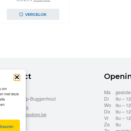
prijs
prijs
was:
is:
VERGELIJK
€34,99.
€30,00.
Contact
Openi
es om
Dries 43
Ma
geslot
men met deze
9255 Opdorp-Buggenhout
Di
9u – 1
site
een
Wo
9u – 1
052/33.27.85
Do
9u – 1
info@leroy-opdorp.be
Vr
9u – 1
Za
9u
rkeuren
Zo
geslot