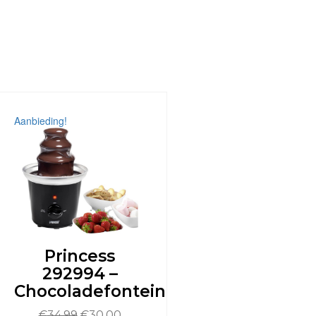
Aanbieding!
Princess
292994 –
Chocoladefontein
Oorspronkelijke
Huidige
€
34,99
€
30,00