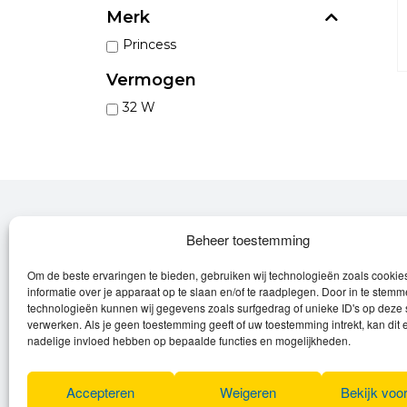
Merk
Princess
Vermogen
32 W
Over Leroy
Beheer toestemming
Om de beste ervaringen te bieden, gebruiken wij technologieën zoals cooki
Leroy verzorgt de verkoop, het onderhoud
informatie over je apparaat op te slaan en/of te raadplegen. Door in te stem
en eventuele herstellingen van
technologieën kunnen wij gegevens zoals surfgedrag of unieke ID's op deze 
verwerken. Als je geen toestemming geeft of uw toestemming intrekt, kan dit 
(elektrische) fietsen en elektro toestellen.
nadelige invloed hebben op bepaalde functies en mogelijkheden.
Privacyverklaring
Algemene voorwaarden
Accepteren
Weigeren
Bekijk voo
Cookies