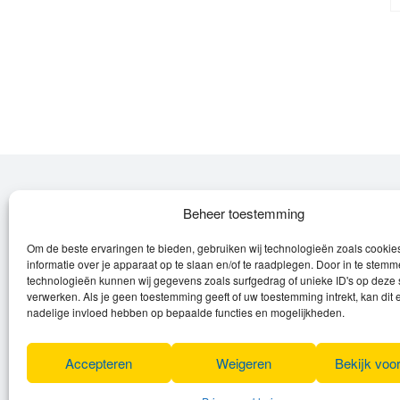
Over Leroy
Beheer toestemming
Om de beste ervaringen te bieden, gebruiken wij technologieën zoals cooki
Leroy verzorgt de verkoop, het onderhoud
informatie over je apparaat op te slaan en/of te raadplegen. Door in te stem
en eventuele herstellingen van
technologieën kunnen wij gegevens zoals surfgedrag of unieke ID's op deze 
verwerken. Als je geen toestemming geeft of uw toestemming intrekt, kan dit 
(elektrische) fietsen en elektro toestellen.
nadelige invloed hebben op bepaalde functies en mogelijkheden.
Privacyverklaring
Algemene voorwaarden
Accepteren
Weigeren
Bekijk voo
Cookies