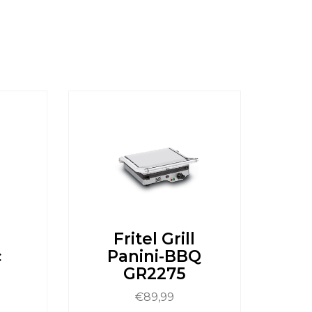
l
Fritel Grill
c
Panini-BBQ
GR2275
€
89,99