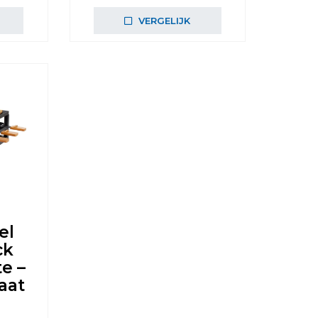
VERGELIJK
el
ck
te –
laat