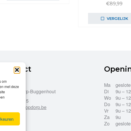
€
89,99
VERGELIJK
Contact
Openi
es om
Dries 43
Ma
geslot
men met deze
9255 Opdorp-Buggenhout
Di
9u – 1
site
een
Wo
9u – 1
052/33.27.85
Do
9u – 1
info@leroy-opdorp.be
Vr
9u – 1
Za
9u
rkeuren
Zo
geslot