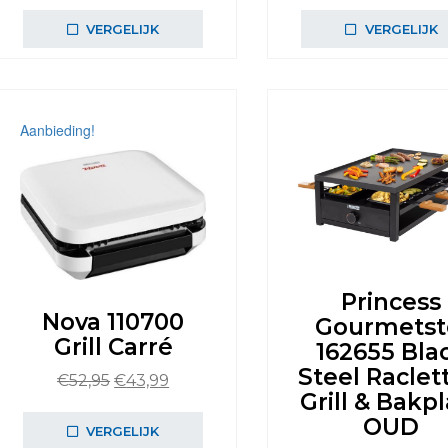
VERGELIJK
VERGELIJK
Aanbieding!
Princess
Nova 110700
Gourmetst
Grill Carré
162655 Bla
Steel Raclet
Oorspronkelijke
Huidige
€
52,95
€
43,99
Grill & Bakp
prijs
prijs
OUD
was:
is:
VERGELIJK
€52,95.
€43,99.