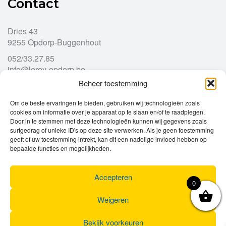
Contact
Dries 43
9255 Opdorp-Buggenhout
052/33.27.85
info@leroy-opdorp.be
Beheer toestemming
Openingsuren
Om de beste ervaringen te bieden, gebruiken wij technologieën zoals
cookies om informatie over je apparaat op te slaan en/of te raadplegen.
Door in te stemmen met deze technologieën kunnen wij gegevens zoals
Ma
gesloten
surfgedrag of unieke ID's op deze site verwerken. Als je geen toestemming
Di
geeft of uw toestemming intrekt, kan dit een nadelige invloed hebben op
9u – 12u
13u – 18u00
bepaalde functies en mogelijkheden.
Wo
9u – 12u
13u – 18u00
Do
9u – 12u
13u – 18u00
Vr
9u – 12u
13u – 18u00
Accepteren
0
Za
9u
17u
Zo
gesloten
Weigeren
Bekijk voorkeuren