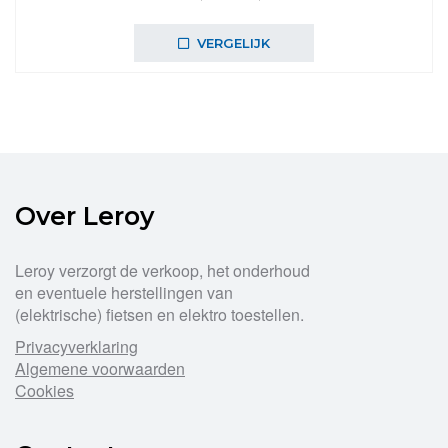
prijs
prijs
was:
is:
VERGELIJK
€84,99.
€69,99.
Over Leroy
Leroy verzorgt de verkoop, het onderhoud
en eventuele herstellingen van
(elektrische) fietsen en elektro toestellen.
Privacyverklaring
Algemene voorwaarden
Cookies