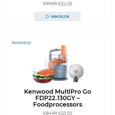
Oorspronkelijke
Huidige
€
99,99
€
94,99
prijs
prijs
was:
is:
VERGELIJK
€99,99.
€94,99.
Aanbieding!
Kenwood MultiPro Go
FDP22.130GY –
Foodprocessors
Oorspronkelijke
Huidige
€
84,99
€
69,99