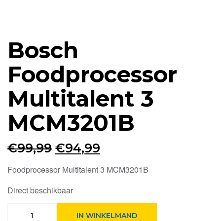
Bosch
Foodprocessor
Multitalent 3
MCM3201B
Oorspronkelijke
Huidige
€
99,99
€
94,99
prijs
prijs
Foodprocessor Multitalent 3 MCM3201B
was:
is:
Direct beschikbaar
€99,99.
€94,99.
Bosch
IN WINKELMAND
Foodprocessor