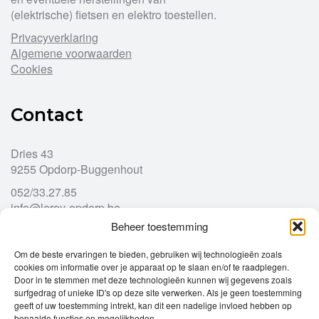
(elektrische) fietsen en elektro toestellen.
Privacyverklaring
Algemene voorwaarden
Cookies
Contact
Dries 43
9255 Opdorp-Buggenhout
052/33.27.85
info@leroy-opdorp.be
Beheer toestemming
Openingsuren
Om de beste ervaringen te bieden, gebruiken wij technologieën zoals
cookies om informatie over je apparaat op te slaan en/of te raadplegen.
Door in te stemmen met deze technologieën kunnen wij gegevens zoals
Ma
gesloten
surfgedrag of unieke ID's op deze site verwerken. Als je geen toestemming
geeft of uw toestemming intrekt, kan dit een nadelige invloed hebben op
Di
9u – 12u
13u – 18u00
bepaalde functies en mogelijkheden.