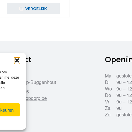
VERGELIJK
Contact
Openi
es om
Dries 43
Ma
geslot
men met deze
9255 Opdorp-Buggenhout
Di
9u – 1
site
een
Wo
9u – 1
052/33.27.85
Do
9u – 1
info@leroy-opdorp.be
Vr
9u – 1
Za
9u
rkeuren
Zo
geslot