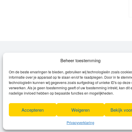
Over Leroy
Beheer toestemming
Om de beste ervaringen te bieden, gebruiken wij technologieën zoals cooki
Leroy verzorgt de verkoop, het onderhoud
informatie over je apparaat op te slaan en/of te raadplegen. Door in te stem
en eventuele herstellingen van
technologieën kunnen wij gegevens zoals surfgedrag of unieke ID's op deze 
verwerken. Als je geen toestemming geeft of uw toestemming intrekt, kan dit 
(elektrische) fietsen en elektro toestellen.
nadelige invloed hebben op bepaalde functies en mogelijkheden.
Privacyverklaring
Algemene voorwaarden
Accepteren
Weigeren
Bekijk voo
Cookies
Privacyverklaring