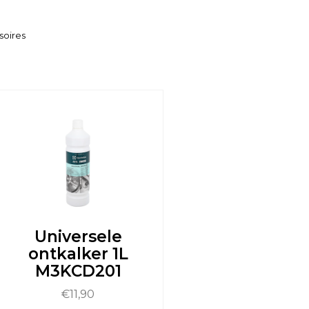
soires
Universele
ontkalker 1L
M3KCD201
€
11,90