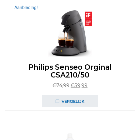
Aanbieding!
Philips Senseo Orginal
CSA210/50
Oorspronkelijke
Huidige
€
74,99
€
59,99
prijs
prijs
was:
is:
VERGELIJK
€74,99.
€59,99.