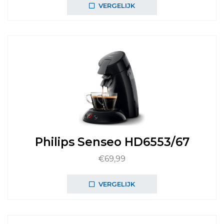
was:
is:
VERGELIJK
€94,99.
€69,99.
Philips Senseo HD6553/67
€
69,99
VERGELIJK