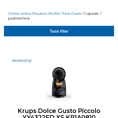
Online winkel
/
Keuken
/
Koffie-Thee-Drank
/ Capsule- /
padmachine
Toon filter
Aanbieding!
Krups Dolce Gusto Piccolo
YY4322FD XS KP1A0810