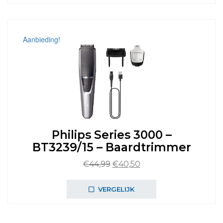
Aanbieding!
Philips Series 3000 –
BT3239/15 – Baardtrimmer
Oorspronkelijke
Huidige
€
44,99
€
40,50
prijs
prijs
was:
is:
VERGELIJK
€44,99.
€40,50.