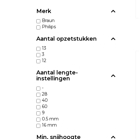
Merk
Braun
Philips
Aantal opzetstukken
13
3
12
Aantal lengte-
instellingen
-
28
40
60
9
0.5 mm
16 mm
Min. snijhoogte