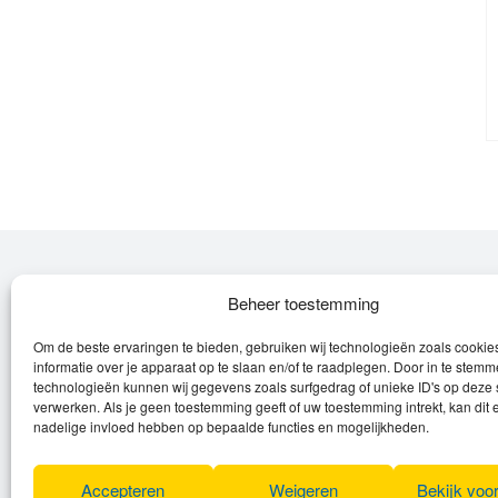
Over Leroy
Beheer toestemming
Om de beste ervaringen te bieden, gebruiken wij technologieën zoals cooki
Leroy verzorgt de verkoop, het onderhoud
informatie over je apparaat op te slaan en/of te raadplegen. Door in te stem
en eventuele herstellingen van
technologieën kunnen wij gegevens zoals surfgedrag of unieke ID's op deze 
verwerken. Als je geen toestemming geeft of uw toestemming intrekt, kan dit 
(elektrische) fietsen en elektro toestellen.
nadelige invloed hebben op bepaalde functies en mogelijkheden.
Privacyverklaring
Algemene voorwaarden
Accepteren
Weigeren
Bekijk voo
Cookies