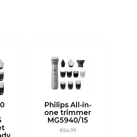
00
Philips All-in-
one trimmer
5
MG5940/15
et
€
64,99
body