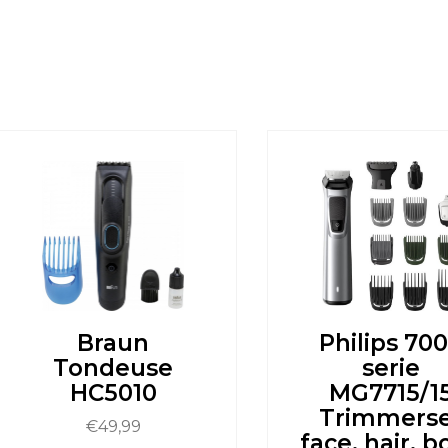
Braun
Philips 70
Tondeuse
serie
HC5010
MG7715/1
Trimmers
€
49,99
face, hair, 