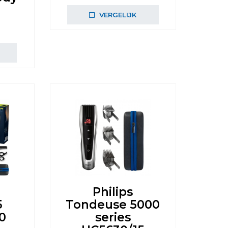
VERGELIJK
Philips
5
Tondeuse 5000
0
series