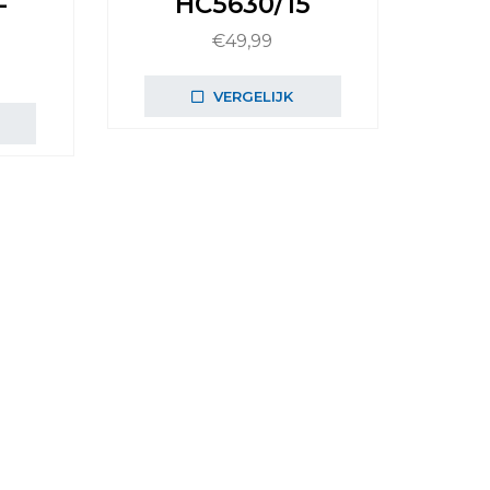
-
HC5630/15
€
49,99
VERGELIJK