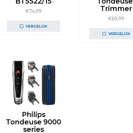
BT5522/15
Tondeuse
Trimmer
€
74,99
€
69,99
VERGELIJK
VERGELIJK
Philips
Tondeuse 9000
series