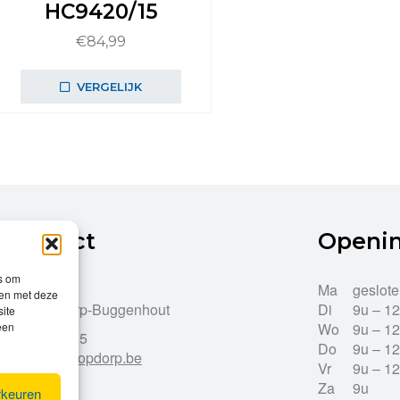
HC9420/15
€
84,99
VERGELIJK
Contact
Openi
es om
Dries 43
Ma
geslot
men met deze
9255 Opdorp-Buggenhout
Di
9u – 1
site
een
Wo
9u – 1
052/33.27.85
Do
9u – 1
info@leroy-opdorp.be
Vr
9u – 1
Za
9u
rkeuren