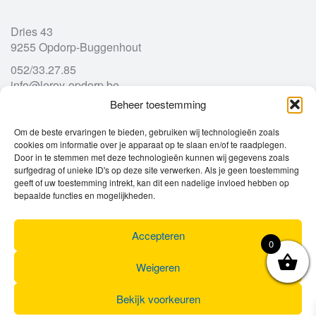
Dries 43
9255 Opdorp-Buggenhout
052/33.27.85
info@leroy-opdorp.be
Beheer toestemming
Openingsuren
Om de beste ervaringen te bieden, gebruiken wij technologieën zoals
cookies om informatie over je apparaat op te slaan en/of te raadplegen.
Door in te stemmen met deze technologieën kunnen wij gegevens zoals
Ma
gesloten
surfgedrag of unieke ID's op deze site verwerken. Als je geen toestemming
Di
geeft of uw toestemming intrekt, kan dit een nadelige invloed hebben op
9u – 12u
13u – 18u00
bepaalde functies en mogelijkheden.
Wo
9u – 12u
13u – 18u00
Do
9u – 12u
13u – 18u00
Vr
9u – 12u
13u – 18u00
Accepteren
0
Za
9u
17u
Zo
gesloten
Weigeren
Bekijk voorkeuren