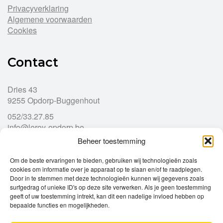
Privacyverklaring
Algemene voorwaarden
Cookies
Contact
Dries 43
9255 Opdorp-Buggenhout
052/33.27.85
info@leroy-opdorp.be
Beheer toestemming
Openingsuren
Om de beste ervaringen te bieden, gebruiken wij technologieën zoals
cookies om informatie over je apparaat op te slaan en/of te raadplegen.
Door in te stemmen met deze technologieën kunnen wij gegevens zoals
Ma
gesloten
surfgedrag of unieke ID's op deze site verwerken. Als je geen toestemming
Di
geeft of uw toestemming intrekt, kan dit een nadelige invloed hebben op
9u – 12u
13u – 18u00
bepaalde functies en mogelijkheden.
Wo
9u – 12u
13u – 18u00
Do
9u – 12u
13u – 18u00