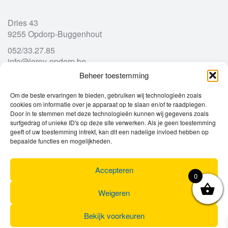
Dries 43
9255 Opdorp-Buggenhout
052/33.27.85
info@leroy-opdorp.be
Beheer toestemming
Openingsuren
Om de beste ervaringen te bieden, gebruiken wij technologieën zoals
cookies om informatie over je apparaat op te slaan en/of te raadplegen.
Door in te stemmen met deze technologieën kunnen wij gegevens zoals
Ma
gesloten
surfgedrag of unieke ID's op deze site verwerken. Als je geen toestemming
Di
geeft of uw toestemming intrekt, kan dit een nadelige invloed hebben op
9u – 12u
13u – 18u00
bepaalde functies en mogelijkheden.
Wo
9u – 12u
13u – 18u00
Do
9u – 12u
13u – 18u00
Vr
9u – 12u
13u – 18u00
Accepteren
0
Za
9u
17u
Zo
gesloten
Weigeren
Bekijk voorkeuren