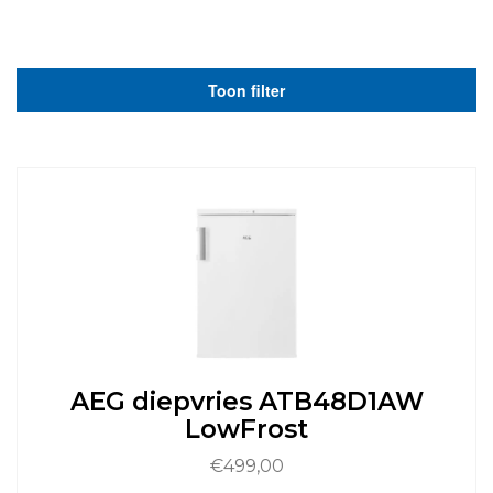
Toon filter
AEG diepvries ATB48D1AW
LowFrost
€
499,00