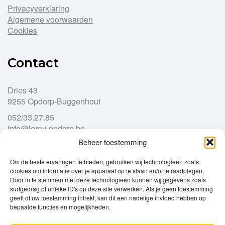
Privacyverklaring
Algemene voorwaarden
Cookies
Contact
Dries 43
9255 Opdorp-Buggenhout
052/33.27.85
info@leroy-opdorp.be
Beheer toestemming
Openingsuren
Om de beste ervaringen te bieden, gebruiken wij technologieën zoals
cookies om informatie over je apparaat op te slaan en/of te raadplegen.
Door in te stemmen met deze technologieën kunnen wij gegevens zoals
Ma
gesloten
surfgedrag of unieke ID's op deze site verwerken. Als je geen toestemming
Di
geeft of uw toestemming intrekt, kan dit een nadelige invloed hebben op
9u – 12u
13u – 18u00
bepaalde functies en mogelijkheden.
Wo
9u – 12u
13u – 18u00
Do
9u – 12u
13u – 18u00